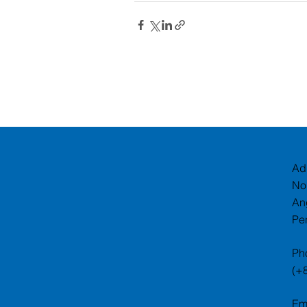
Ad
No
An
Pe
Ph
(+
Em