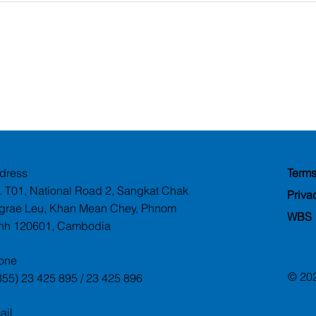
dress
Terms
. T01, National Road 2, Sangkat Chak
Priva
grae Leu, Khan Mean Chey, Phnom
WBS
nh 120601, Cambodia
one
© 20
855) 23 425 895 / 23 425 896
ail