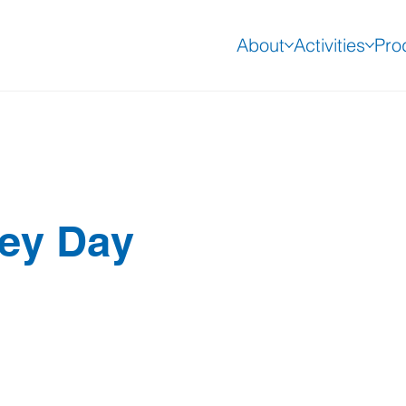
About
Activities
Pro
ey Day