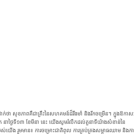
់ថា សុខភាពគឺជាគ្រឹះនៃសហគមន៍ដ៏រឹងមាំ និងរីកចម្រើន។ ក្នុងឱកា
ាថ្ងៃទី១៣ ខែមីនា នេះ យើងសូមរំលឹកដល់តួនាទីយ៉ាងសំខាន់នៃ
យើង រួមមាន៖ ការចម្រោះជាតិពុល ការគ្រប់គ្រងសម្ពាធឈាម និងការ