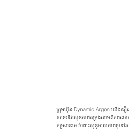
ក្រុមហ៊ុន Dynamic Argon យើងជឿជាក
សាទរទិវាសុខភាពតម្រងនោមពិភពលោក ន
តម្រងនោម ចំពោះសុខុមាលភាពទូទៅរបស់