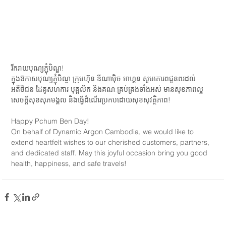
រីករាយបុណ្យភ្ជុំបិណ្ឌ!
ក្នុងឱកាសបុណ្យភ្ជុំបិណ្ឌ ក្រុមហ៊ុន ឌីណាម៉ិច អាហ្គន សូមគោរពជូនពរដល់
អតិថិជន ដៃគូសហការ បុគ្គលិក និងគណៈគ្រប់គ្រងទាំងអស់ មានសុខភាពល្អ 
សេចក្ដីសុខសុភមង្គល និងធ្វើដំណើរប្រកបដោយសុខសុវត្ថិភាព!
Happy Pchum Ben Day!
On behalf of Dynamic Argon Cambodia, we would like to 
extend heartfelt wishes to our cherished customers, partners, 
and dedicated staff. May this joyful occasion bring you good 
health, happiness, and safe travels!