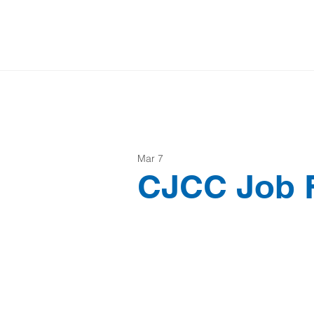
Mar 7
CJCC Job F