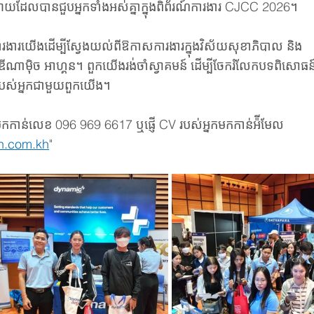
ីករាយដែលបានជួបអ្នកទាំងអស់គ្នាក្នុងពិព័រណ៍ការងារ CJCC 2026។
រងារយើងដើម្បីស្វែងយល់ពីឱកាសការងារក្នុងវិស័យសុខាភិបាល និង
ាមុិច អាហ្គន។ ពួកយើងរង់ចាំស្វាគមន៍ ដើម្បីចែករំលែកបទពិសោធន៍
របស់អ្នកជាមួយពួកយើង។
ងមកកាន់លេខ 096 969 6617 ឬផ្ញើ CV របស់អ្នកមកកាន់អ៉ីមែល 
n.com.kh
"