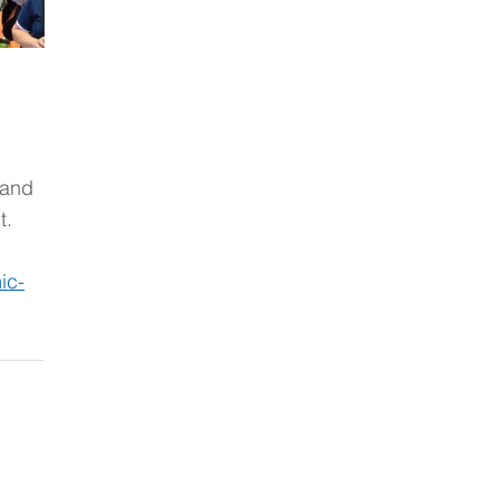
 
 and 
t.
ic-