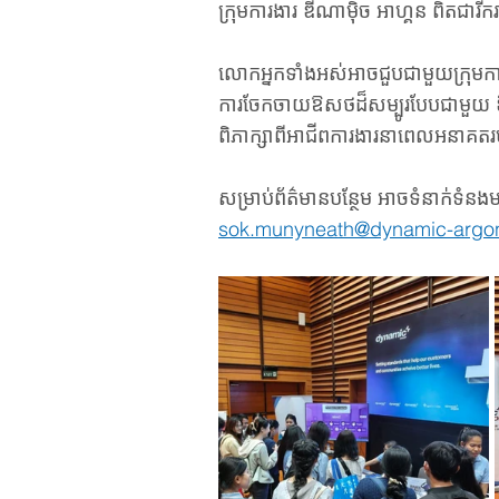
ក្រុមការងារ ឌីណាមុិច អាហ្គន ពិតជារ
លោកអ្នកទាំងអស់អាចជួបជាមួយក្រុមកា
ការចែកចាយឱសថដ៏សម្បូរបែបជាមួយ ឌីណ
ពិភាក្សាពីអាជីពការងារនាពេលអនាគត
សម្រាប់ព័ត៌មានបន្ថែម អាចទំនាក់ទំន
sok.munyneath@dynamic-argo