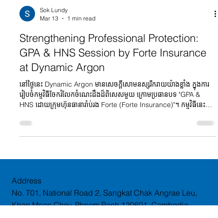
Sok Lundy
Mar 13
1 min read
Strengthening Professional Protection:
GPA & HNS Session by Forte Insurance
at Dynamic Argon
នៅថ្ងៃនេះ Dynamic Argon មានសេចក្តីសោមនស្សរីករាយយ៉ាងខ្លាំង ក្នុងការ
រៀបចំកម្មវិធីចែករំលែកចំណេះដឹងដ៏ពិសេសមួយ ក្រោមប្រធានបទ "GPA &
HNS ដោយក្រុមហ៊ុនធានារ៉ាប់រង Forte (Forte Insurance)"។ កម្មវិធីនេះ
បានផ្តោតសំខាន់ទៅលើសារៈសំខាន់នៃបណ្ណសន្យារ៉ាប់រងគ្រោះថ្នាក់បុគ្គលជាក្រុម
(GPA) និងបណ្ណសន្យារ៉ាប់រងសម្រាកពេទ្យ និងវះកាត់ (HNS)។ ក្រុមហ៊ុន
Dynamic Argon តែងតែផ្តល់អាទិភាពខ្ពស់លើសុខុមាលភាពបុគ្គលិក និងការ
គ្រប់គ្រងហានិភ័យផ្សេងៗ ក្រុមហ៊ុនធានារ៉ាប់រង Forte ក៏បានចែករំលែកនូវការ
យល់ដឹងស៊ីជម្រៅអំពីរបៀ
Address
No. T01, National Road 2, Sangkat Chak Angrae Leu,